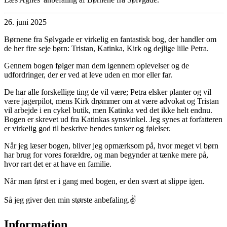
26. juni 2025
Børnene fra Sølvgade er virkelig en fantastisk bog, der handler om
de her fire seje børn: Tristan, Katinka, Kirk og dejlige lille Petra.
Gennem bogen følger man dem igennem oplevelser og de
udfordringer, der er ved at leve uden en mor eller far.
De har alle forskellige ting de vil være; Petra elsker planter og vil
være jagerpilot, mens Kirk drømmer om at være advokat og Tristan
vil arbejde i en cykel butik, men Katinka ved det ikke helt endnu.
Bogen er skrevet ud fra Katinkas synsvinkel. Jeg synes at forfatteren
er virkelig god til beskrive hendes tanker og følelser.
Når jeg læser bogen, bliver jeg opmærksom på, hvor meget vi børn
har brug for vores forældre, og man begynder at tænke mere på,
hvor rart det er at have en familie.
Når man først er i gang med bogen, er den svært at slippe igen.
Så jeg giver den min største anbefaling.✌
Information